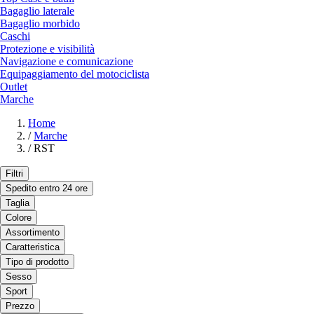
Bagaglio laterale
Bagaglio morbido
Caschi
Protezione e visibilità
Navigazione e comunicazione
Equipaggiamento del motociclista
Outlet
Marche
Home
/
Marche
/
RST
Filtri
Spedito entro 24 ore
Taglia
Colore
Assortimento
Caratteristica
Tipo di prodotto
Sesso
Sport
Prezzo