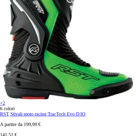
+2
6 colori
RST
Stivali moto racing TracTech Evo D3O
A partire da
199,99 €
141,51 €