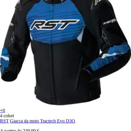
+0
4 colori
RST
Giacca da moto Tractech Evo D3O
A partire da
229,99 €