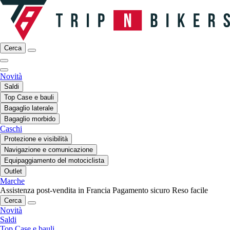
Cerca
Novità
Saldi
Top Case e bauli
Bagaglio laterale
Bagaglio morbido
Caschi
Protezione e visibilità
Navigazione e comunicazione
Equipaggiamento del motociclista
Outlet
Marche
Assistenza post-vendita in Francia
Pagamento sicuro
Reso facile
Cerca
Novità
Saldi
Top Case e bauli