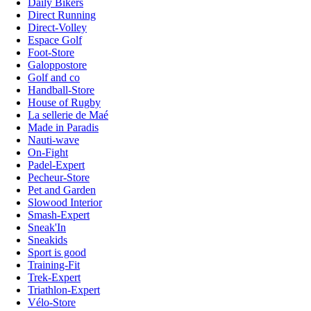
Daily Bikers
Direct Running
Direct-Volley
Espace Golf
Foot-Store
Galoppostore
Golf and co
Handball-Store
House of Rugby
La sellerie de Maé
Made in Paradis
Nauti-wave
On-Fight
Padel-Expert
Pecheur-Store
Pet and Garden
Slowood Interior
Smash-Expert
Sneak'In
Sneakids
Sport is good
Training-Fit
Trek-Expert
Triathlon-Expert
Vélo-Store