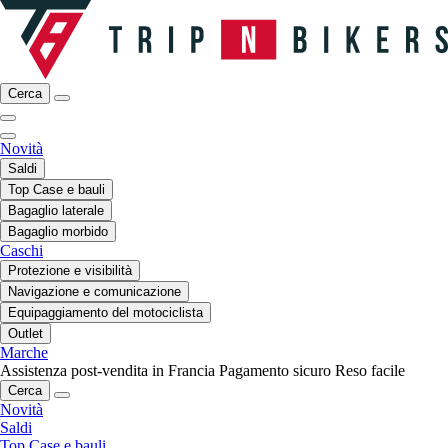
Cerca
Novità
Saldi
Top Case e bauli
Bagaglio laterale
Bagaglio morbido
Caschi
Protezione e visibilità
Navigazione e comunicazione
Equipaggiamento del motociclista
Outlet
Marche
Assistenza post-vendita in Francia
Pagamento sicuro
Reso facile
Cerca
Novità
Saldi
Top Case e bauli