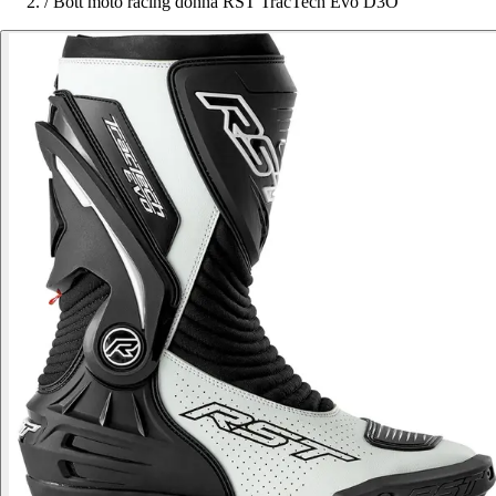
/
Bott moto racing donna RST TracTech Evo D3O