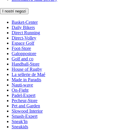
I nostri negozi
Basket-Center
Daily Bikers
Direct Running
Direct-Volley
Espace Golf
Foot-Store
Galoppostore
Golf and co
Handball-Store
House of Rugby
La sellerie de Maé
Made in Paradis
Nauti-wave
On-Fight
Padel-Expert
Pecheur-Store
Pet and Garden
Slowood Interior
Smash-Expert
Sneak'In
Sneakids