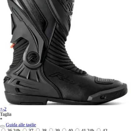
+-2
Taglia
*
Guida alle taglie
36
24h
37
38
39
40
41
24h
42