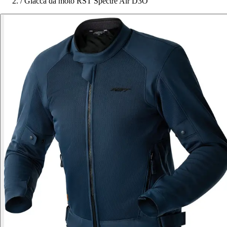
/
Giacca da moto RST Spectre Air D3O