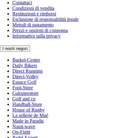
Contattaci
Condizioni di vendita
Restituzioni e rimborsi
Esclusione di responsabilità legale
Metodi di pagamento
Prezzi e opzioni di consegna
Informativa sulla privacy
I nostri negozi
Basket-Center
Daily Bikers
Direct Running
Direct-Volley
Espace Golf
Foot-Store
Galoppostore
Golf and co
Handball-Store
House of Rugby
La sellerie de Maé
Made in Paradis
Nauti-wave
On-Fight
Padel-Expert