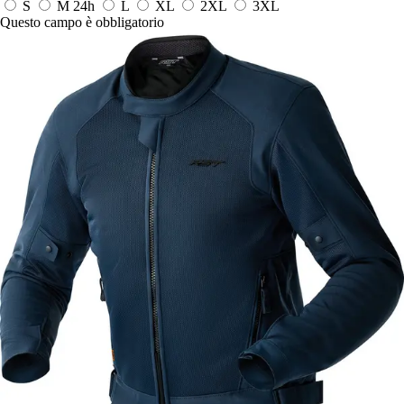
S
M
24h
L
XL
2XL
3XL
Questo campo è obbligatorio