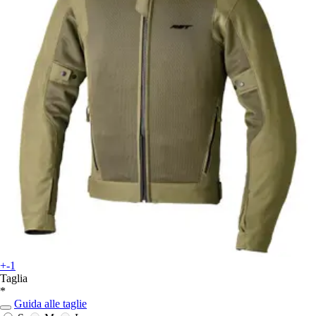
+-1
Taglia
*
Guida alle taglie