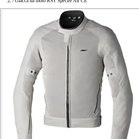
/
Giacca da moto RST Spectre Air CE