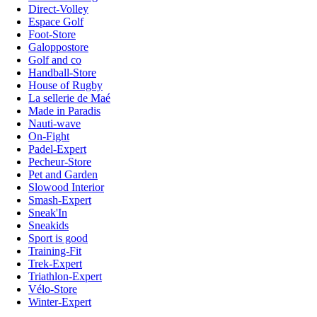
Direct-Volley
Espace Golf
Foot-Store
Galoppostore
Golf and co
Handball-Store
House of Rugby
La sellerie de Maé
Made in Paradis
Nauti-wave
On-Fight
Padel-Expert
Pecheur-Store
Pet and Garden
Slowood Interior
Smash-Expert
Sneak'In
Sneakids
Sport is good
Training-Fit
Trek-Expert
Triathlon-Expert
Vélo-Store
Winter-Expert