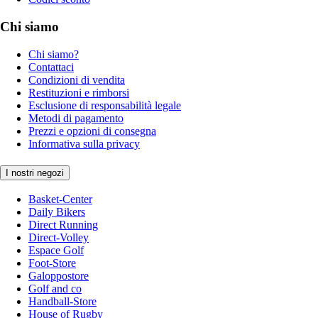
Chi siamo
Chi siamo?
Contattaci
Condizioni di vendita
Restituzioni e rimborsi
Esclusione di responsabilità legale
Metodi di pagamento
Prezzi e opzioni di consegna
Informativa sulla privacy
I nostri negozi
Basket-Center
Daily Bikers
Direct Running
Direct-Volley
Espace Golf
Foot-Store
Galoppostore
Golf and co
Handball-Store
House of Rugby