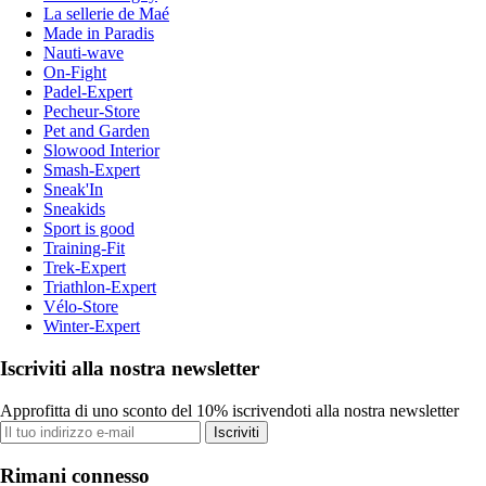
La sellerie de Maé
Made in Paradis
Nauti-wave
On-Fight
Padel-Expert
Pecheur-Store
Pet and Garden
Slowood Interior
Smash-Expert
Sneak'In
Sneakids
Sport is good
Training-Fit
Trek-Expert
Triathlon-Expert
Vélo-Store
Winter-Expert
Iscriviti alla nostra newsletter
Approfitta di uno sconto del 10% iscrivendoti alla nostra newsletter
Iscriviti
Rimani connesso