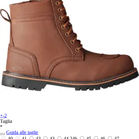
+-2
Taglia
*
Guida alle taglie
40
41
42
43
44
24h
45
46
47