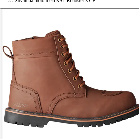
/
Stivali da moto metà RST Roadster 3 CE