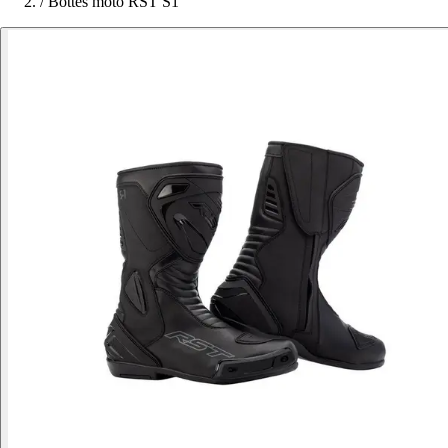
/
Bottes moto RST S1