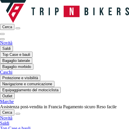
Cerca
Novità
Saldi
Top Case e bauli
Bagaglio laterale
Bagaglio morbido
Caschi
Protezione e visibilità
Navigazione e comunicazione
Equipaggiamento del motociclista
Outlet
Marche
Assistenza post-vendita in Francia
Pagamento sicuro
Reso facile
Cerca
Novità
Saldi
Top Case e bauli