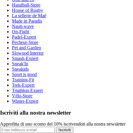
Handball-Store
House of Rugby
La sellerie de Maé
Made in Paradis
Nauti-wave
On-Fight
Padel-Expert
Pecheur-Store
Pet and Garden
Slowood Interior
Smash-Expert
Sneak'In
Sneakids
Sport is good
Training-Fit
Trek-Expert
Triathlon-Expert
Vélo-Store
Winter-Expert
Iscriviti alla nostra newsletter
Approfitta di uno sconto del 10% iscrivendoti alla nostra newsletter
Iscriviti