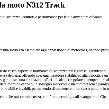
da moto N312 Track
 di sicurezza, comfort e performance per le tue avventure off-road.
 una sicurezza esemplare agli appassionati di motocross, unendo prestaz
questo casco rispetta le normative di sicurezza più rigorose, garantendo 
tenza dell'aria, offrendo così una maggiore stabilità ad alta velocità e u
, garantisce una circolazione d'aria ideale per regolare la temperatura al
fodere morbide offrono un sostegno piacevole e un comfort senza paragon
removibili e lavabili, permettendo di mantenere il tuo casco pulito e in 
o che unisce robustezza, comfort e tecnologia all'avanguardia. Che tu 