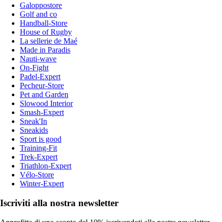
Galoppostore
Golf and co
Handball-Store
House of Rugby
La sellerie de Maé
Made in Paradis
Nauti-wave
On-Fight
Padel-Expert
Pecheur-Store
Pet and Garden
Slowood Interior
Smash-Expert
Sneak'In
Sneakids
Sport is good
Training-Fit
Trek-Expert
Triathlon-Expert
Vélo-Store
Winter-Expert
Iscriviti alla nostra newsletter