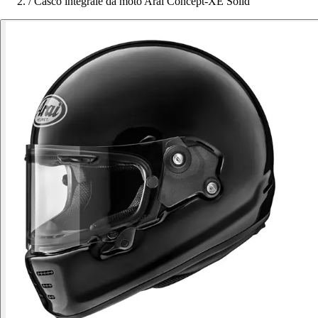
/
Casco integrale da moto Arai Concept-XE Solid