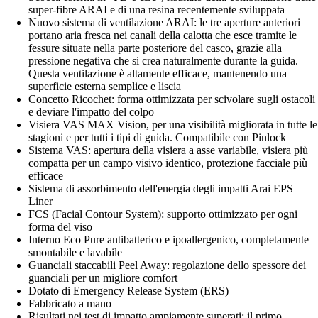
super-fibre ARAI e di una resina recentemente sviluppata
Nuovo sistema di ventilazione ARAI: le tre aperture anteriori
portano aria fresca nei canali della calotta che esce tramite le
fessure situate nella parte posteriore del casco, grazie alla
pressione negativa che si crea naturalmente durante la guida.
Questa ventilazione è altamente efficace, mantenendo una
superficie esterna semplice e liscia
Concetto Ricochet: forma ottimizzata per scivolare sugli ostacoli
e deviare l'impatto del colpo
Visiera VAS MAX Vision, per una visibilità migliorata in tutte le
stagioni e per tutti i tipi di guida. Compatibile con Pinlock
Sistema VAS: apertura della visiera a asse variabile, visiera più
compatta per un campo visivo identico, protezione facciale più
efficace
Sistema di assorbimento dell'energia degli impatti Arai EPS
Liner
FCS (Facial Contour System): supporto ottimizzato per ogni
forma del viso
Interno Eco Pure antibatterico e ipoallergenico, completamente
smontabile e lavabile
Guanciali staccabili Peel Away: regolazione dello spessore dei
guanciali per un migliore comfort
Dotato di Emergency Release System (ERS)
Fabbricato a mano
Risultati nei test di impatto ampiamente superati: il primo