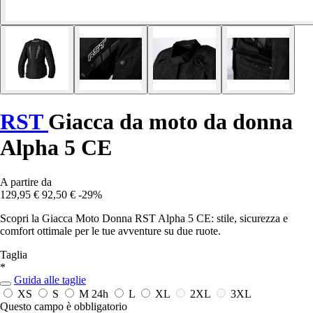
RST
Giacca da moto da donna
Alpha 5 CE
A partire da
129,95 €
92,50 €
-29%
Scopri la Giacca Moto Donna RST Alpha 5 CE: stile, sicurezza e
comfort ottimale per le tue avventure su due ruote.
Taglia
*
Guida alle taglie
XS
S
M
24h
L
XL
2XL
3XL
Questo campo è obbligatorio