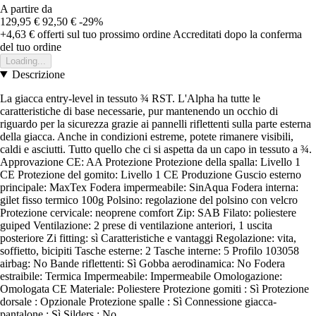
A partire da
129,95 €
92,50 €
-29%
+4,63 €
offerti sul tuo prossimo ordine
Accreditati dopo la conferma
del tuo ordine
Loading...
Descrizione
La giacca entry-level in tessuto ¾ RST. L'Alpha ha tutte le
caratteristiche di base necessarie, pur mantenendo un occhio di
riguardo per la sicurezza grazie ai pannelli riflettenti sulla parte esterna
della giacca. Anche in condizioni estreme, potete rimanere visibili,
caldi e asciutti. Tutto quello che ci si aspetta da un capo in tessuto a ¾.
Approvazione CE: AA Protezione Protezione della spalla: Livello 1
CE Protezione del gomito: Livello 1 CE Produzione Guscio esterno
principale: MaxTex Fodera impermeabile: SinAqua Fodera interna:
gilet fisso termico 100g Polsino: regolazione del polsino con velcro
Protezione cervicale: neoprene comfort Zip: SAB Filato: poliestere
guiped Ventilazione: 2 prese di ventilazione anteriori, 1 uscita
posteriore Zi fitting: sì Caratteristiche e vantaggi Regolazione: vita,
soffietto, bicipiti Tasche esterne: 2 Tasche interne: 5 Profilo 103058
airbag: No Bande riflettenti: Sì Gobba aerodinamica: No Fodera
estraibile: Termica Impermeabile: Impermeabile Omologazione:
Omologata CE Materiale: Poliestere Protezione gomiti : Sì Protezione
dorsale : Opzionale Protezione spalle : Sì Connessione giacca-
pantalone : Sì Silders : No