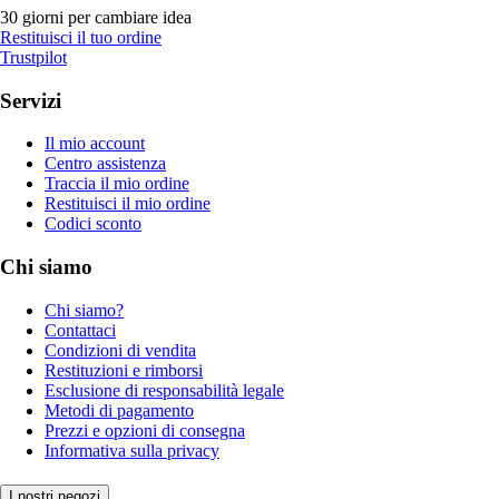
30 giorni per cambiare idea
Restituisci il tuo ordine
Trustpilot
Servizi
Il mio account
Centro assistenza
Traccia il mio ordine
Restituisci il mio ordine
Codici sconto
Chi siamo
Chi siamo?
Contattaci
Condizioni di vendita
Restituzioni e rimborsi
Esclusione di responsabilità legale
Metodi di pagamento
Prezzi e opzioni di consegna
Informativa sulla privacy
I nostri negozi