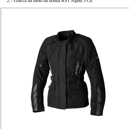
/
Giacca da moto da donna RST Alpha 5 CE