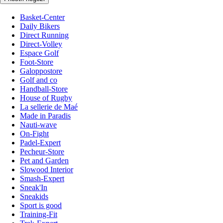
Basket-Center
Daily Bikers
Direct Running
Direct-Volley
Espace Golf
Foot-Store
Galoppostore
Golf and co
Handball-Store
House of Rugby
La sellerie de Maé
Made in Paradis
Nauti-wave
On-Fight
Padel-Expert
Pecheur-Store
Pet and Garden
Slowood Interior
Smash-Expert
Sneak'In
Sneakids
Sport is good
Training-Fit