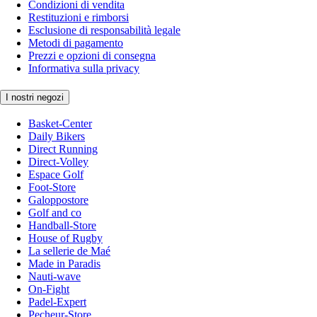
Condizioni di vendita
Restituzioni e rimborsi
Esclusione di responsabilità legale
Metodi di pagamento
Prezzi e opzioni di consegna
Informativa sulla privacy
I nostri negozi
Basket-Center
Daily Bikers
Direct Running
Direct-Volley
Espace Golf
Foot-Store
Galoppostore
Golf and co
Handball-Store
House of Rugby
La sellerie de Maé
Made in Paradis
Nauti-wave
On-Fight
Padel-Expert
Pecheur-Store