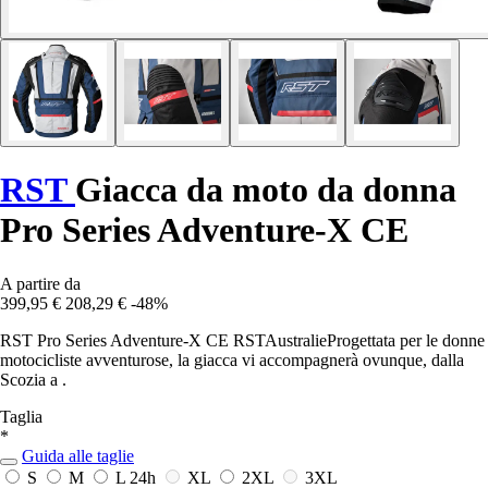
RST
Giacca da moto da donna
Pro Series Adventure-X CE
A partire da
399,95 €
208,29 €
-48%
RST Pro Series Adventure-X CE RSTAustralieProgettata per le donne
motocicliste avventurose, la giacca vi accompagnerà ovunque, dalla
Scozia a .
Taglia
*
Guida alle taglie
S
M
L
24h
XL
2XL
3XL