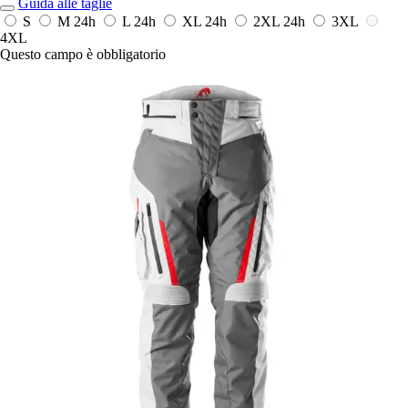
Guida alle taglie
S
M
24h
L
24h
XL
24h
2XL
24h
3XL
4XL
Questo campo è obbligatorio