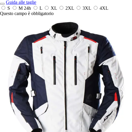
Guida alle taglie
S
M
24h
L
XL
2XL
3XL
4XL
Questo campo è obbligatorio