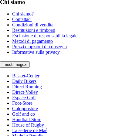
Chi siamo
Chi siamo?
Contattaci
Condizioni di vendita
Restituzioni e rimborsi
Esclusione di responsabilità legale
Metodi di pagamento
Prezzi e opzioni di consegna
Informativa sulla privacy
I nostri negozi
Basket-Center
Daily Bikers
Direct Running
Direct-Volley
Espace Golf
Foot-Store
Galoppostore
Golf and co
Handball-Store
House of Rugby
La sellerie de Maé
Made in Paradis