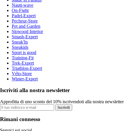
Nauti-wave
On-Fight
Padel-Expert
Pecheur-Store
Pet and Garden
Slowood Interior
Smash-Expert
Sneak'In
Sneakids
Sport is good
Training-Fit
Trek-Expert
Triathlon-Expert
Vélo-Store
Winter-Expert
Iscriviti alla nostra newsletter
Approfitta di uno sconto del 10% iscrivendoti alla nostra newsletter
Iscriviti
Rimani connesso
Seguici sui social