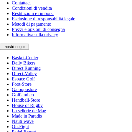
Contattaci
Condizioni di vendita
Restituzioni e rimborsi
Esclusione di responsabilità legale
Metodi di pagamento
Prezzi e opzioni di consegna
Informativa sulla privacy
I nostri negozi
Basket-Center
Daily Bikers
Direct Running
Direct-Volley
Espace Golf
Foot-Store
Galoppostore
Golf and co
Handball-Store
House of Rugby
La sellerie de Maé
Made in Paradis
Nauti-wave
On-Fight
Padel-Expert