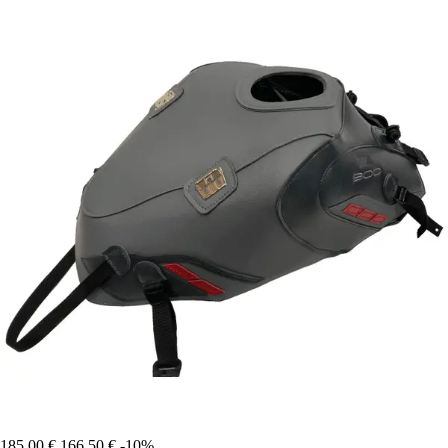
185,00 €
166,50 €
-10%