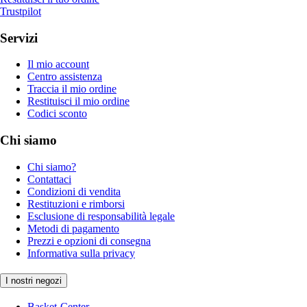
Trustpilot
Servizi
Il mio account
Centro assistenza
Traccia il mio ordine
Restituisci il mio ordine
Codici sconto
Chi siamo
Chi siamo?
Contattaci
Condizioni di vendita
Restituzioni e rimborsi
Esclusione di responsabilità legale
Metodi di pagamento
Prezzi e opzioni di consegna
Informativa sulla privacy
I nostri negozi
Basket-Center