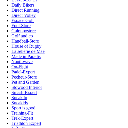
Daily Bikers
Direct Running
Direct-Volley
Espace Golf
Foot-Store
Galoppostore
Golf and co
Handball-Store
House of Rugby
La sellerie de Maé
Made in Paradis
Nauti-wave
On-Fight
Padel-Expert
Pecheur-Store
Pet and Garden
Slowood Interior
Smash-Expert
Sneak'In
Sneakids
Sport is good
Training-Fit
Trek-Expert
Triathlon-Expert