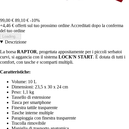
99,00 €
89,10 €
-10%
+4,46 €
offerti sul tuo prossimo ordine
Accreditati dopo la conferma
del tuo ordine
Loading...
Descrizione
La borsa
RAPTOR
, progettata appositamente per i piccoli serbatoi
curvi, si aggancia con il sistema
LOCK'N START
. È dotata di tutti i
comfort, con tasche e scomparti multipli.
Caratteristiche:
Volume: 10 L
Dimensioni: 23,5 x 30 x 24 cm
Peso: 1,1 kg
Tassello di estensione
Tasca per smartphone
Finestra tattile trasparente
Tasche interne multiple
Parapioggia con finestra trasparente
Tracolla rimovibile
Maniglia di trasporto anatomica