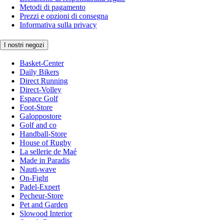
Metodi di pagamento
Prezzi e opzioni di consegna
Informativa sulla privacy
I nostri negozi
Basket-Center
Daily Bikers
Direct Running
Direct-Volley
Espace Golf
Foot-Store
Galoppostore
Golf and co
Handball-Store
House of Rugby
La sellerie de Maé
Made in Paradis
Nauti-wave
On-Fight
Padel-Expert
Pecheur-Store
Pet and Garden
Slowood Interior