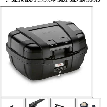
/
Bauletto moto Givi Monokey Trekker Black line TRK52B