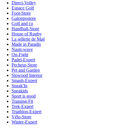
Direct-Volley
Espace Golf
Foot-Store
Galoppostore
Golf and co
Handball-Store
House of Rugby
La sellerie de Maé
Made in Paradis
Nauti-wave
On-Fight
Padel-Expert
Pecheur-Store
Pet and Garden
Slowood Interior
Smash-Expert
Sneak'In
Sneakids
Sport is good
Training-Fit
Trek-Expert
Triathlon-Expert
Vélo-Store
Winter-Expert