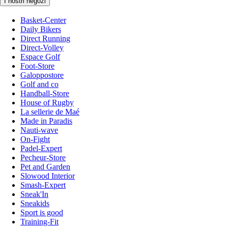
I nostri negozi
Basket-Center
Daily Bikers
Direct Running
Direct-Volley
Espace Golf
Foot-Store
Galoppostore
Golf and co
Handball-Store
House of Rugby
La sellerie de Maé
Made in Paradis
Nauti-wave
On-Fight
Padel-Expert
Pecheur-Store
Pet and Garden
Slowood Interior
Smash-Expert
Sneak'In
Sneakids
Sport is good
Training-Fit