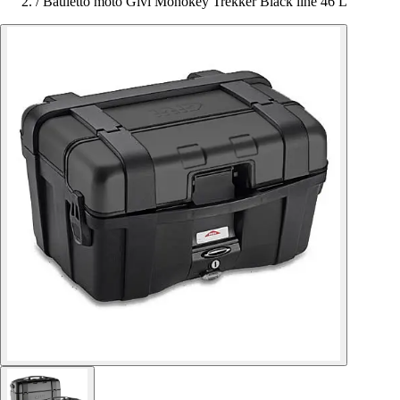
/
Bauletto moto Givi Monokey Trekker Black line 46 L