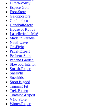
Direct-Volley
Espace Golf
Foot-Store
Galoppostore
Golf and co
Handball-Store
House of Rugby
La sellerie de Maé
Made in Paradis
Nauti-wave
On-Fight
Padel-Expert
Pecheur-Store
Pet and Garden
Slowood Interior
Smash-Expert
Sneak'In
Sneakids
Sport is good
Training-Fit
Trek-Expert
Triathlon-Expert
Vélo-Store
Winter-Expert