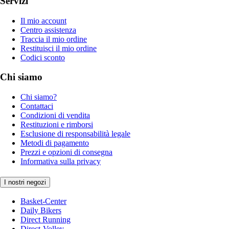
Servizi
Il mio account
Centro assistenza
Traccia il mio ordine
Restituisci il mio ordine
Codici sconto
Chi siamo
Chi siamo?
Contattaci
Condizioni di vendita
Restituzioni e rimborsi
Esclusione di responsabilità legale
Metodi di pagamento
Prezzi e opzioni di consegna
Informativa sulla privacy
I nostri negozi
Basket-Center
Daily Bikers
Direct Running
Direct-Volley