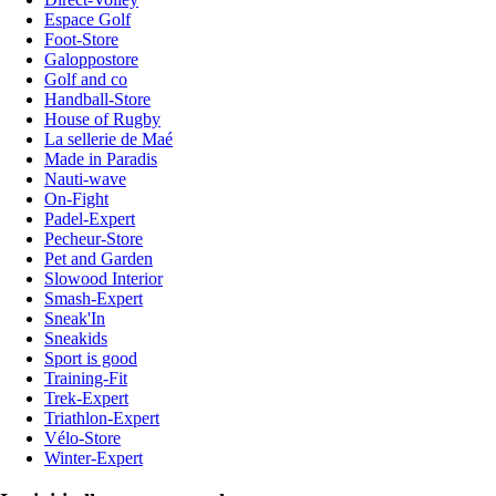
Espace Golf
Foot-Store
Galoppostore
Golf and co
Handball-Store
House of Rugby
La sellerie de Maé
Made in Paradis
Nauti-wave
On-Fight
Padel-Expert
Pecheur-Store
Pet and Garden
Slowood Interior
Smash-Expert
Sneak'In
Sneakids
Sport is good
Training-Fit
Trek-Expert
Triathlon-Expert
Vélo-Store
Winter-Expert