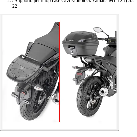
/
Supporto per il top case Givi Monolock Yamaha MT 125 (20-
22