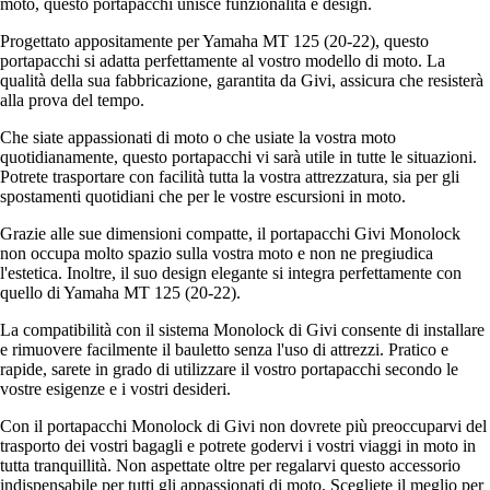
moto, questo portapacchi unisce funzionalità e design.
Progettato appositamente per Yamaha MT 125 (20-22), questo
portapacchi si adatta perfettamente al vostro modello di moto. La
qualità della sua fabbricazione, garantita da Givi, assicura che resisterà
alla prova del tempo.
Che siate appassionati di moto o che usiate la vostra moto
quotidianamente, questo portapacchi vi sarà utile in tutte le situazioni.
Potrete trasportare con facilità tutta la vostra attrezzatura, sia per gli
spostamenti quotidiani che per le vostre escursioni in moto.
Grazie alle sue dimensioni compatte, il portapacchi Givi Monolock
non occupa molto spazio sulla vostra moto e non ne pregiudica
l'estetica. Inoltre, il suo design elegante si integra perfettamente con
quello di Yamaha MT 125 (20-22).
La compatibilità con il sistema Monolock di Givi consente di installare
e rimuovere facilmente il bauletto senza l'uso di attrezzi. Pratico e
rapide, sarete in grado di utilizzare il vostro portapacchi secondo le
vostre esigenze e i vostri desideri.
Con il portapacchi Monolock di Givi non dovrete più preoccuparvi del
trasporto dei vostri bagagli e potrete godervi i vostri viaggi in moto in
tutta tranquillità. Non aspettate oltre per regalarvi questo accessorio
indispensabile per tutti gli appassionati di moto. Scegliete il meglio per