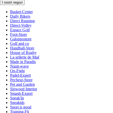
I nostri negozi
Basket-Center
Daily Bikers
Direct Running
Direct-Volley
Espace Golf
Foot-Store
Galoppostore
Golf and co
Handball-Store
House of Rugby
La sellerie de Maé
Made in Paradis
Nauti-wave
On-Fight
Padel-Expert
Pecheur-Store
Pet and Garden
Slowood Interior
Smash-Expert
Sneak'In
Sneakids
Sport is good
Training-Fit