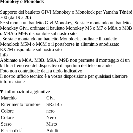
Monokey o Monolock
Supporto del bauletto GIVI Monokey o Monolock per Yamaha Ténéré
700 (da 19 a 20)
Se si monta un bauletto Givi Monokey, Se state montando un bauletto
Monokey Givi, ordinate il bauletto Monokey M5 o M7 o M8A o M8B
o M9A o M9B disponibile sul nostro sito
. Se state montando un bauletto Monolock , ordinate il bauletto
Monolock M5M o M6M o il portaborse in alluminio anodizzato
EX2M disponibile sul nostro sito
Info
Abbinato a M8A, M8B, M9A, M9B non permette il montaggio di un
kit luci freno e/o del dispositivo di apertura del telecomando
Foto non contrattuale data a titolo indicativo
Il nostro ufficio tecnico è a vostra disposizione per qualsiasi ulteriore
informazione
Informazioni aggiuntive
Marchio
Givi
Riferimento fornitore
SR2145
Colore
nero
Colore
Nero
Sesso
Misto
Fascia d'età
Adulti