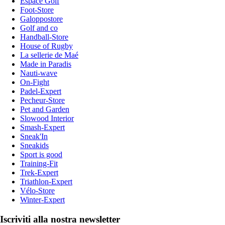
Espace Golf
Foot-Store
Galoppostore
Golf and co
Handball-Store
House of Rugby
La sellerie de Maé
Made in Paradis
Nauti-wave
On-Fight
Padel-Expert
Pecheur-Store
Pet and Garden
Slowood Interior
Smash-Expert
Sneak'In
Sneakids
Sport is good
Training-Fit
Trek-Expert
Triathlon-Expert
Vélo-Store
Winter-Expert
Iscriviti alla nostra newsletter