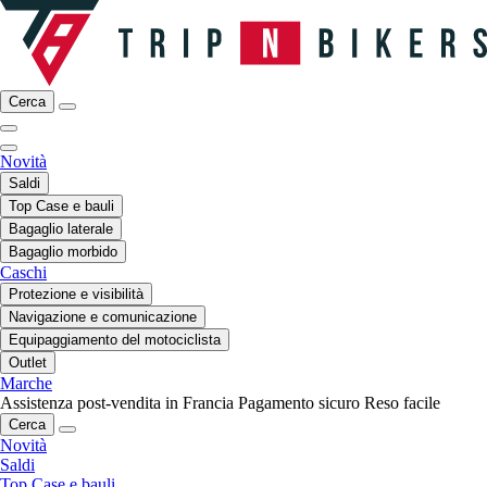
Cerca
Novità
Saldi
Top Case e bauli
Bagaglio laterale
Bagaglio morbido
Caschi
Protezione e visibilità
Navigazione e comunicazione
Equipaggiamento del motociclista
Outlet
Marche
Assistenza post-vendita in Francia
Pagamento sicuro
Reso facile
Cerca
Novità
Saldi
Top Case e bauli