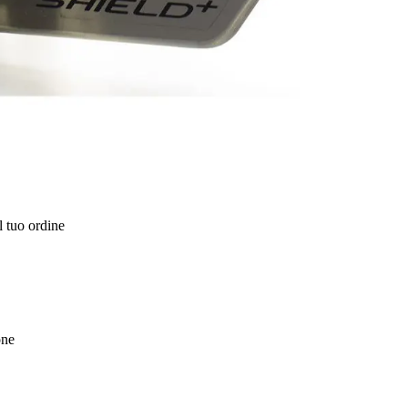
l tuo ordine
one