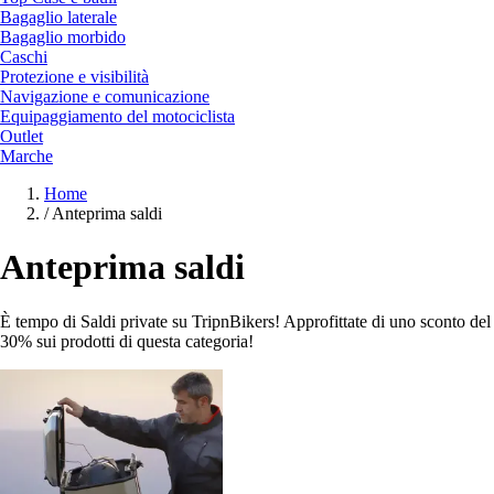
Bagaglio laterale
Bagaglio morbido
Caschi
Protezione e visibilità
Navigazione e comunicazione
Equipaggiamento del motociclista
Outlet
Marche
Home
/
Anteprima saldi
Anteprima saldi
È tempo di Saldi private su TripnBikers! Approfittate di uno sconto del
30% sui prodotti di questa categoria!