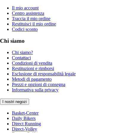
Il mio account
Centro assistenza
Traccia il mio ordine
Restituisci il mio ordine
Codici sconto
Chi siamo
Chi siamo?
Contattaci
Condizioni di vendita
Restituzioni e rimborsi
Esclusione di responsabilità legale
Metodi di pagamento
Prezzi e opzioni di consegna
Informativa sulla privacy
I nostri negozi
Basket-Center
Daily Bikers
Direct Running
Direct-Volley