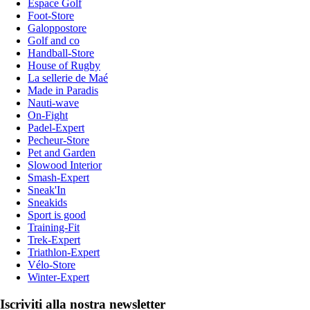
Espace Golf
Foot-Store
Galoppostore
Golf and co
Handball-Store
House of Rugby
La sellerie de Maé
Made in Paradis
Nauti-wave
On-Fight
Padel-Expert
Pecheur-Store
Pet and Garden
Slowood Interior
Smash-Expert
Sneak'In
Sneakids
Sport is good
Training-Fit
Trek-Expert
Triathlon-Expert
Vélo-Store
Winter-Expert
Iscriviti alla nostra newsletter