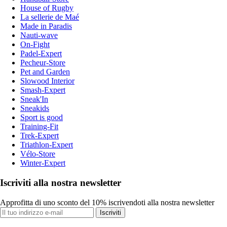
House of Rugby
La sellerie de Maé
Made in Paradis
Nauti-wave
On-Fight
Padel-Expert
Pecheur-Store
Pet and Garden
Slowood Interior
Smash-Expert
Sneak'In
Sneakids
Sport is good
Training-Fit
Trek-Expert
Triathlon-Expert
Vélo-Store
Winter-Expert
Iscriviti alla nostra newsletter
Approfitta di uno sconto del 10% iscrivendoti alla nostra newsletter
Iscriviti