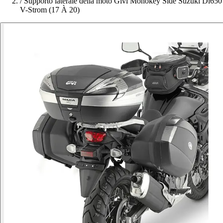
/
Supporto laterale della moto Givi Monokey Side Suzuki Dl650
V-Strom (17 À 20)