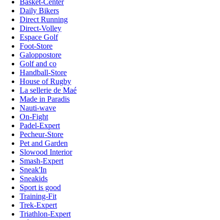
Basket-Center
Daily Bikers
Direct Running
Direct-Volley
Espace Golf
Foot-Store
Galoppostore
Golf and co
Handball-Store
House of Rugby
La sellerie de Maé
Made in Paradis
Nauti-wave
On-Fight
Padel-Expert
Pecheur-Store
Pet and Garden
Slowood Interior
Smash-Expert
Sneak'In
Sneakids
Sport is good
Training-Fit
Trek-Expert
Triathlon-Expert