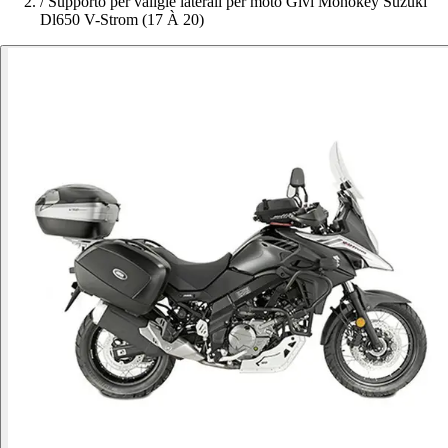
/
Supporto per valigie laterali per moto Givi Monokey Suzuki
Dl650 V-Strom (17 À 20)