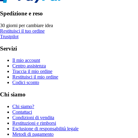
Spedizione e reso
30 giorni per cambiare idea
Restituisci il tuo ordine
Trustpilot
Servizi
Il mio account
Centro assistenza
Traccia il mio ordine
Restituisci il mio ordine
Codici sconto
Chi siamo
Chi siamo?
Contattaci
Condizioni di vendita
Restituzioni e rimborsi
Esclusione di responsabilità legale
Metodi di pagamento