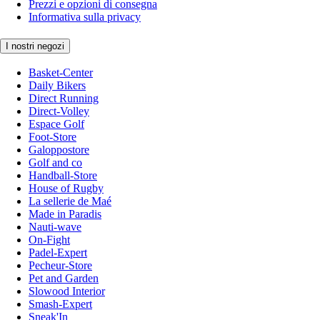
Prezzi e opzioni di consegna
Informativa sulla privacy
I nostri negozi
Basket-Center
Daily Bikers
Direct Running
Direct-Volley
Espace Golf
Foot-Store
Galoppostore
Golf and co
Handball-Store
House of Rugby
La sellerie de Maé
Made in Paradis
Nauti-wave
On-Fight
Padel-Expert
Pecheur-Store
Pet and Garden
Slowood Interior
Smash-Expert
Sneak'In