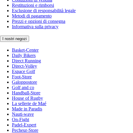
Restituzioni e rimborsi
Esclusione di responsabilità legale
Metodi di pagamento
Prezzi e opzioni di consegna
Informativa sulla privacy
I nostri negozi
Basket-Center
Daily Bikers
Direct Running
Direct-Volley
Espace Golf
Foot-Store
Galoppostore
Golf and co
Handball-Store
House of Rugby
La sellerie de Maé
Made in Paradis
Nauti-wave
On-Fight
Padel-Expert
Pecheur-Store