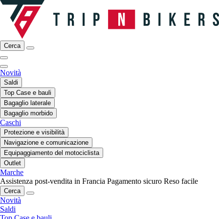
Cerca
Novità
Saldi
Top Case e bauli
Bagaglio laterale
Bagaglio morbido
Caschi
Protezione e visibilità
Navigazione e comunicazione
Equipaggiamento del motociclista
Outlet
Marche
Assistenza post-vendita in Francia
Pagamento sicuro
Reso facile
Cerca
Novità
Saldi
Top Case e bauli