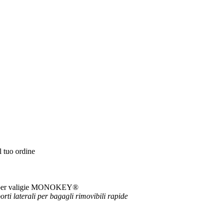
l tuo ordine
ato per valigie MONOKEY®
ti laterali per bagagli rimovibili
rapide