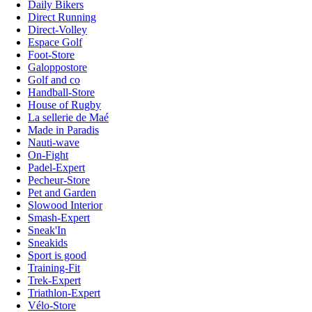
Daily Bikers
Direct Running
Direct-Volley
Espace Golf
Foot-Store
Galoppostore
Golf and co
Handball-Store
House of Rugby
La sellerie de Maé
Made in Paradis
Nauti-wave
On-Fight
Padel-Expert
Pecheur-Store
Pet and Garden
Slowood Interior
Smash-Expert
Sneak'In
Sneakids
Sport is good
Training-Fit
Trek-Expert
Triathlon-Expert
Vélo-Store