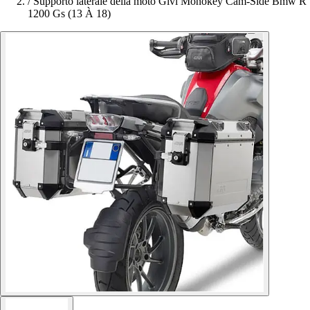
/
Supporto laterale della moto Givi Monokey Cam-Side Bmw R
1200 Gs (13 À 18)