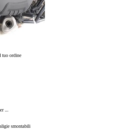
l tuo ordine
r ...
ligie smontabili