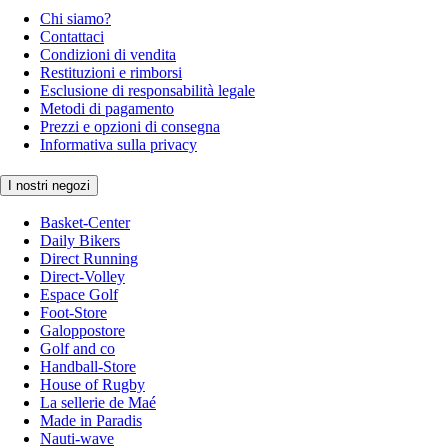
Chi siamo?
Contattaci
Condizioni di vendita
Restituzioni e rimborsi
Esclusione di responsabilità legale
Metodi di pagamento
Prezzi e opzioni di consegna
Informativa sulla privacy
I nostri negozi
Basket-Center
Daily Bikers
Direct Running
Direct-Volley
Espace Golf
Foot-Store
Galoppostore
Golf and co
Handball-Store
House of Rugby
La sellerie de Maé
Made in Paradis
Nauti-wave