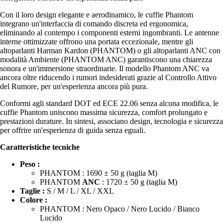
Con il loro design elegante e aerodinamico, le cuffie Phantom
integrano un'interfaccia di comando discreta ed ergonomica,
eliminando al contempo i componenti esterni ingombranti. Le antenne
interne ottimizzate offrono una portata eccezionale, mentre gli
altoparlanti Harman Kardon (PHANTOM) o gli altoparlanti ANC con
modalità Ambiente (PHANTOM ANC) garantiscono una chiarezza
sonora e un'immersione straordinarie. Il modello Phantom ANC va
ancora oltre riducendo i rumori indesiderati grazie al Controllo Attivo
del Rumore, per un'esperienza ancora più pura.
Conformi agli standard DOT ed ECE 22.06 senza alcuna modifica, le
cuffie Phantom uniscono massima sicurezza, comfort prolungato e
prestazioni durature. In sintesi, associano design, tecnologia e sicurezza
per offrire un'esperienza di guida senza eguali.
Caratteristiche tecniche
Peso :
PHANTOM : 1690 ± 50 g (taglia M)
PHANTOM
ANC
: 1720 ± 50 g (taglia M)
Taglie :
S / M / L / XL / XXL
Colore :
PHANTOM : Nero Opaco / Nero Lucido / Bianco
Lucido