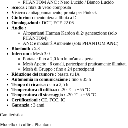
PHANTOM ANC : Nero Lucido / Bianco Lucido
Scocca :
fibra di vetro composita
Visiera :
antiappannamento, pronta per Pinlock
Cinturino :
mentoniera a fibbia a D
Omologazioni :
DOT, ECE 22.06
Audio :
Altoparlanti Harman Kardon di 2ᵃ generazione (solo
PHANTOM)
ANC e modalità Ambiente (solo PHANTOM
ANC
)
Bluetooth :
5.3
Intercom :
Mesh 3.0
Portata : fino a 2,0 km in un'area aperta
Mesh Aperto : 6 canali, partecipanti praticamente illimitati
Mesh di Gruppo : fino a 24 partecipanti
Riduzione del rumore :
basata su IA
Autonomia in comunicazione :
fino a 35 h
Tempo di ricarica :
circa 2,5 h
Temperatura di utilizzo :
-20 °C a +55 °C
Temperatura di stoccaggio :
-20 °C a +55 °C
Certificazioni :
CE, FCC, IC
Garanzia :
3 anni
Caratteristica
Modello di cuffie : Phantom