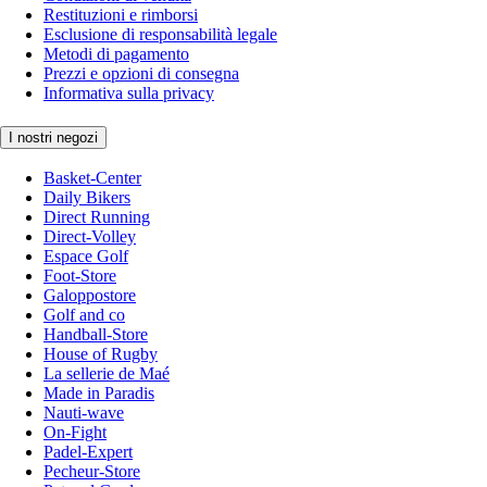
Restituzioni e rimborsi
Esclusione di responsabilità legale
Metodi di pagamento
Prezzi e opzioni di consegna
Informativa sulla privacy
I nostri negozi
Basket-Center
Daily Bikers
Direct Running
Direct-Volley
Espace Golf
Foot-Store
Galoppostore
Golf and co
Handball-Store
House of Rugby
La sellerie de Maé
Made in Paradis
Nauti-wave
On-Fight
Padel-Expert
Pecheur-Store