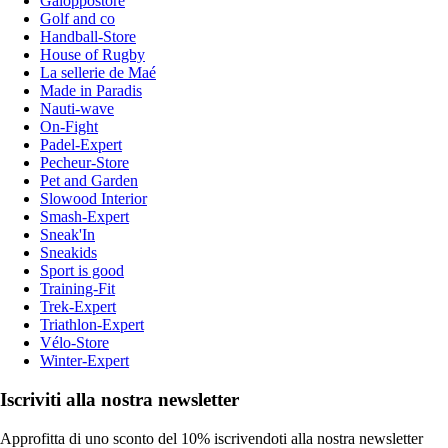
Galoppostore
Golf and co
Handball-Store
House of Rugby
La sellerie de Maé
Made in Paradis
Nauti-wave
On-Fight
Padel-Expert
Pecheur-Store
Pet and Garden
Slowood Interior
Smash-Expert
Sneak'In
Sneakids
Sport is good
Training-Fit
Trek-Expert
Triathlon-Expert
Vélo-Store
Winter-Expert
Iscriviti alla nostra newsletter
Approfitta di uno sconto del 10% iscrivendoti alla nostra newsletter