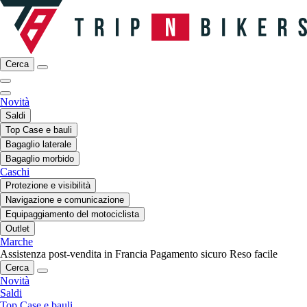
Cerca
Novità
Saldi
Top Case e bauli
Bagaglio laterale
Bagaglio morbido
Caschi
Protezione e visibilità
Navigazione e comunicazione
Equipaggiamento del motociclista
Outlet
Marche
Assistenza post-vendita in Francia
Pagamento sicuro
Reso facile
Cerca
Novità
Saldi
Top Case e bauli