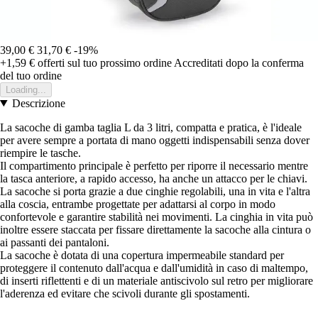
39,00 €
31,70 €
-19%
+1,59 €
offerti sul tuo prossimo ordine
Accreditati dopo la conferma
del tuo ordine
Loading...
Descrizione
La sacoche di gamba taglia L da 3 litri, compatta e pratica, è l'ideale
per avere sempre a portata di mano oggetti indispensabili senza dover
riempire le tasche.
Il compartimento principale è perfetto per riporre il necessario mentre
la tasca anteriore, a rapido accesso, ha anche un attacco per le chiavi.
La sacoche si porta grazie a due cinghie regolabili, una in vita e l'altra
alla coscia, entrambe progettate per adattarsi al corpo in modo
confortevole e garantire stabilità nei movimenti. La cinghia in vita può
inoltre essere staccata per fissare direttamente la sacoche alla cintura o
ai passanti dei pantaloni.
La sacoche è dotata di una copertura impermeabile standard per
proteggere il contenuto dall'acqua e dall'umidità in caso di maltempo,
di inserti riflettenti e di un materiale antiscivolo sul retro per migliorare
l'aderenza ed evitare che scivoli durante gli spostamenti.