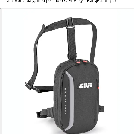
/
Borsa da gamba per moto Givi Easy-t Range 2.5lt (L)