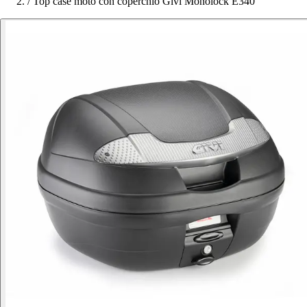
/
Top case moto con coperchio Givi Monolock E340