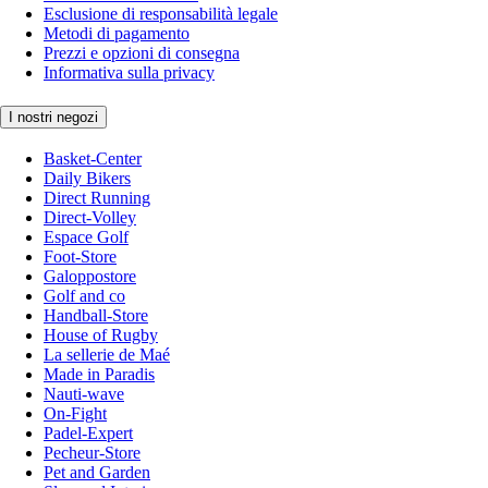
Esclusione di responsabilità legale
Metodi di pagamento
Prezzi e opzioni di consegna
Informativa sulla privacy
I nostri negozi
Basket-Center
Daily Bikers
Direct Running
Direct-Volley
Espace Golf
Foot-Store
Galoppostore
Golf and co
Handball-Store
House of Rugby
La sellerie de Maé
Made in Paradis
Nauti-wave
On-Fight
Padel-Expert
Pecheur-Store
Pet and Garden