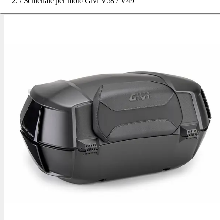
/
Schienale per moto Givi V58 / V49