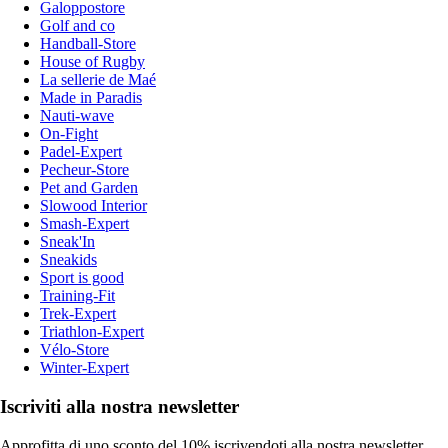
Galoppostore
Golf and co
Handball-Store
House of Rugby
La sellerie de Maé
Made in Paradis
Nauti-wave
On-Fight
Padel-Expert
Pecheur-Store
Pet and Garden
Slowood Interior
Smash-Expert
Sneak'In
Sneakids
Sport is good
Training-Fit
Trek-Expert
Triathlon-Expert
Vélo-Store
Winter-Expert
Iscriviti alla nostra newsletter
Approfitta di uno sconto del 10% iscrivendoti alla nostra newsletter