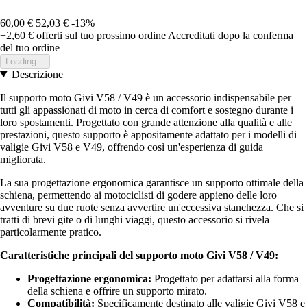
60,00 €
52,03 €
-13%
+2,60 €
offerti sul tuo prossimo ordine
Accreditati dopo la conferma
del tuo ordine
Loading...
Descrizione
Il supporto moto Givi V58 / V49 è un accessorio indispensabile per
tutti gli appassionati di moto in cerca di comfort e sostegno durante i
loro spostamenti. Progettato con grande attenzione alla qualità e alle
prestazioni, questo supporto è appositamente adattato per i modelli di
valigie Givi V58 e V49, offrendo così un'esperienza di guida
migliorata.
La sua progettazione ergonomica garantisce un supporto ottimale della
schiena, permettendo ai motociclisti di godere appieno delle loro
avventure su due ruote senza avvertire un'eccessiva stanchezza. Che si
tratti di brevi gite o di lunghi viaggi, questo accessorio si rivela
particolarmente pratico.
Caratteristiche principali del supporto moto Givi V58 / V49:
Progettazione ergonomica:
Progettato per adattarsi alla forma
della schiena e offrire un supporto mirato.
Compatibilità:
Specificamente destinato alle valigie Givi V58 e