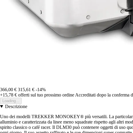
366,00 €
315,61 €
-14%
+15,78 €
offerti sul tuo prossimo ordine
Accreditati dopo la conferma d
Loading...
Descrizione
Uno dei modelli TREKKER MONOKEY® più versatili. La particolarità di qu
alluminio e caratterizzata da linee meno squadrate rispetto agli altr
spirito classico o café racer. Il DLM30 può contenere oggetti di uso quo
ogni giorno. Il suo aspetto raffinato e le sue dimensioni super compatt