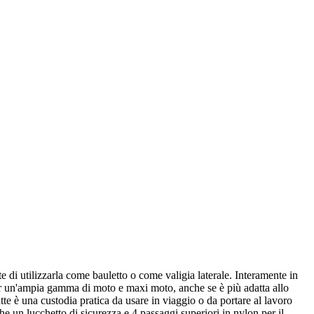
i utilizzarla come bauletto o come valigia laterale. Interamente in
r un'ampia gamma di moto e maxi moto, anche se è più adatta allo
te è una custodia pratica da usare in viaggio o da portare al lavoro
 un lucchetto di sicurezza e 4 passaggi superiori in nylon per il