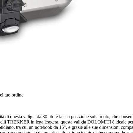
el tuo ordine
esta valigia da 30 litri è la sua posizione sulla moto, che consente d
i modelli TREKKER in lega leggera, questa valigia DOLOMITI è ideale pe
tidiano, tra cui un notebook da 15", e grazie alle sue dimensioni compat
e sono accompagnate da una ricca dotazione tecnica, che comprende anche