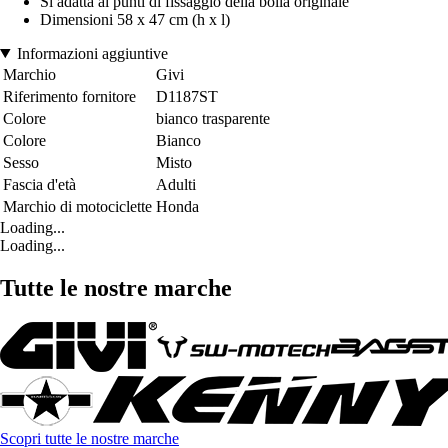
Si adatta ai punti di fissaggio della bolla originale
Dimensioni 58 x 47 cm (h x l)
Informazioni aggiuntive
Marchio
Givi
Riferimento fornitore
D1187ST
Colore
bianco trasparente
Colore
Bianco
Sesso
Misto
Fascia d'età
Adulti
Marchio di motociclette
Honda
Loading...
Loading...
Tutte le nostre marche
Scopri tutte le nostre marche