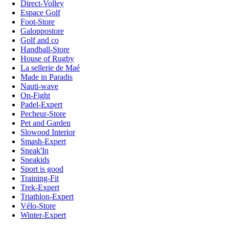
Direct-Volley
Espace Golf
Foot-Store
Galoppostore
Golf and co
Handball-Store
House of Rugby
La sellerie de Maé
Made in Paradis
Nauti-wave
On-Fight
Padel-Expert
Pecheur-Store
Pet and Garden
Slowood Interior
Smash-Expert
Sneak'In
Sneakids
Sport is good
Training-Fit
Trek-Expert
Triathlon-Expert
Vélo-Store
Winter-Expert