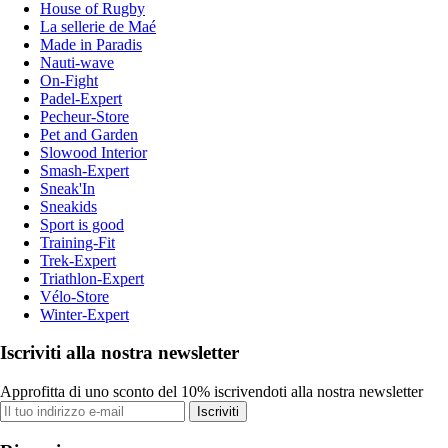
House of Rugby
La sellerie de Maé
Made in Paradis
Nauti-wave
On-Fight
Padel-Expert
Pecheur-Store
Pet and Garden
Slowood Interior
Smash-Expert
Sneak'In
Sneakids
Sport is good
Training-Fit
Trek-Expert
Triathlon-Expert
Vélo-Store
Winter-Expert
Iscriviti alla nostra newsletter
Approfitta di uno sconto del 10% iscrivendoti alla nostra newsletter
Iscriviti