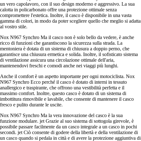
un vero capolavoro, con il suo design moderno e aggressivo. La sua
calotta in policarbonato offre una protezione ottimale senza
compromettere l'estetica. Inoltre, il casco è disponibile in una vasta
gamma di colori, in modo da poter scegliere quello che meglio si adatta
al vostro stile.
Nox N967 Synchro Ma il casco non è solo bello da vedere, è anche
ricco di funzioni che garantiscono la sicurezza sulla strada. La
mentoniera è dotata di un sistema di chiusura a doppio perno, che
garantisce una chiusura ermetica e solida. Inoltre, il sofisticato sistema
di ventilazione assicura una circolazione ottimale dell'aria,
mantenendovi freschi e comodi anche nei viaggi più lunghi.
Anche il comfort è un aspetto importante per ogni motociclista. Nox
N967 Synchro Ecco perché il casco è dotato di interni in tessuto
anallergico e traspirante, che offrono una vestibilità perfetta e il
massimo comfort. Inoltre, questo casco è dotato di un sistema di
imbottitura rimovibile e lavabile, che consente di mantenere il casco
fresco e pulito durante le uscite.
Nox N967 Synchro Ma la vera innovazione del casco è la sua
funzione modulare. jet Grazie al suo sistema di sottogola girevole, è
possibile passare facilmente da un casco integrale a un casco in pochi
secondi. jet Ciò consente di godere della libertà e della ventilazione di
un casco quando si pedala in città e di avere la protezione aggiuntiva di