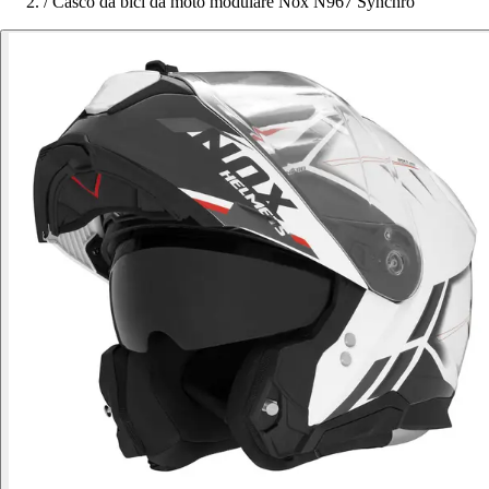
/
Casco da bici da moto modulare Nox N967 Synchro