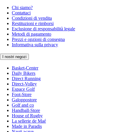
Chi siamo?
Contattaci
Condizioni di vendita
Restituzioni e rimborsi
Esclusione di responsabilità legale
Metodi di pagamento
Prezzi e opzioni di consegna
Informativa sulla privacy
I nostri negozi
Basket-Center
Daily Bikers
Direct Running
Direct-Volley
Espace Golf
Foot-Store
Galoppostore
Golf and co
Handball-Store
House of Rugby
La sellerie de Maé
Made in Paradis
Nauti-wave