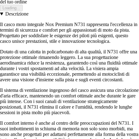
del tuo ordine
Loading...
Descrizione
Il casco moto integrale Nox Premium N731 rappresenta l'eccellenza in
termini di sicurezza e comfort per gli appassionati di moto da pista.
Progettato per soddisfare le esigenze dei piloti più esigenti, questo
casco unisce prestazioni, stile e innovazione tecnologica.
Dotato di una calotta in policarbonato di alta qualità, il N731 offre una
protezione ottimale rimanendo leggero. La sua progettazione
aerodinamica riduce la resistenza, garantendo così una fluidità ottimale
durante i vostri spostamenti ad alta velocità. La visiera ampia
garantisce una visibilità eccezionale, permettendo ai motociclisti di
avere una visione d'insieme sulla pista e sugli eventi circostanti.
Il sistema di ventilazione ingegnoso del casco assicura una circolazione
d'aria efficace, mantenendo un comfort ottimale anche durante le gare
più intense. Con i suoi canali di ventilazione strategicamente
posizionati, il N731 elimina il calore e l'umidità, rendendo le lunghe
sessioni in pista molto più piacevoli.
Il comfort interno è anche al centro delle preoccupazioni del N731. I
suoi imbottimenti in schiuma di memoria non solo sono morbidi, ma
sono anche progettati per adattarsi perfettamente alla forma della vostra