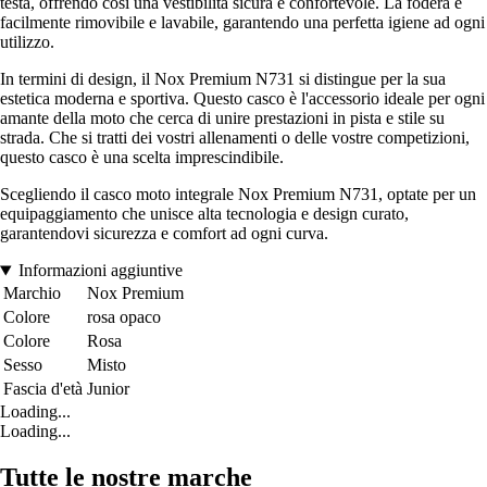
testa, offrendo così una vestibilità sicura e confortevole. La fodera è
facilmente rimovibile e lavabile, garantendo una perfetta igiene ad ogni
utilizzo.
In termini di design, il Nox Premium N731 si distingue per la sua
estetica moderna e sportiva. Questo casco è l'accessorio ideale per ogni
amante della moto che cerca di unire prestazioni in pista e stile su
strada. Che si tratti dei vostri allenamenti o delle vostre competizioni,
questo casco è una scelta imprescindibile.
Scegliendo il casco moto integrale Nox Premium N731, optate per un
equipaggiamento che unisce alta tecnologia e design curato,
garantendovi sicurezza e comfort ad ogni curva.
Informazioni aggiuntive
Marchio
Nox Premium
Colore
rosa opaco
Colore
Rosa
Sesso
Misto
Fascia d'età
Junior
Loading...
Loading...
Tutte le nostre marche