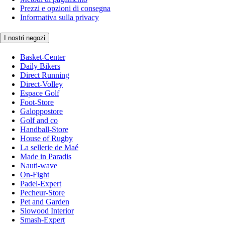
Prezzi e opzioni di consegna
Informativa sulla privacy
I nostri negozi
Basket-Center
Daily Bikers
Direct Running
Direct-Volley
Espace Golf
Foot-Store
Galoppostore
Golf and co
Handball-Store
House of Rugby
La sellerie de Maé
Made in Paradis
Nauti-wave
On-Fight
Padel-Expert
Pecheur-Store
Pet and Garden
Slowood Interior
Smash-Expert