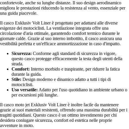
confortevole, anche su lunghe distanze. Il suo design aerodinamico
migliora le prestazioni riducendo la resistenza al vento, essenziale per
una guida piacevole.
Il casco Exklusiv Volt Liner è progettato per adattarsi alle diverse
esigenze dei motociclisti. La ventilazione integrata offre una
circolazione d'aria ottimale, garantendo comfort termico durante le
giornate calde. Grazie al suo interno imbottito, il casco assicura una
vestibilità perfetta e un'efficace ammortizzazione in caso d'impatto.
Sicurezza:
Conforme agli standard di sicurezza in vigore,
questo casco protegge efficacemente la testa degli utenti della
strada.
Comfort:
Interno morbido e traspirante, per ridurre la fatica
durante la guida.
Stile:
Design moderno e dinamico adatto a tutti i tipi di
motociclisti.
Uso versatile:
Adatto per l'uso quotidiano in ambiente urbano o
per escursioni più lunghe.
Il casco moto jet Exklusiv Volt Liner è inoltre facile da mantenere
grazie ai suoi materiali resistenti, offrendo una massima durabilità per i
tragitti quotidiani. Questo casco è un ottimo investimento per chi
desidera coniugare sicurezza, comfort ed estetica nelle proprie
avventure in moto.