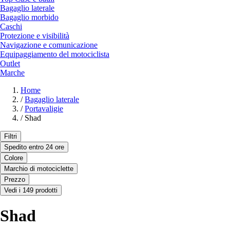
Bagaglio laterale
Bagaglio morbido
Caschi
Protezione e visibilità
Navigazione e comunicazione
Equipaggiamento del motociclista
Outlet
Marche
Home
/
Bagaglio laterale
/
Portavaligie
/
Shad
Filtri
Spedito entro 24 ore
Colore
Marchio di motociclette
Prezzo
Vedi i 149 prodotti
Shad