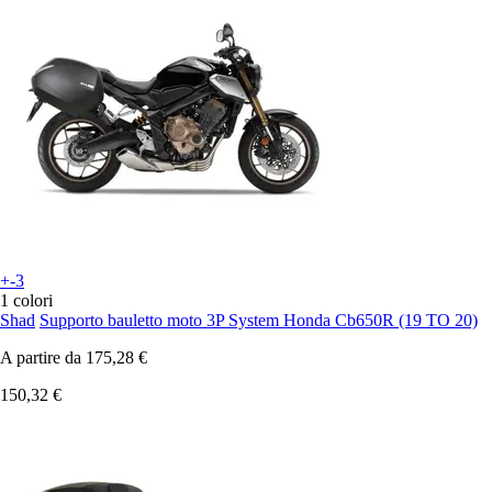
+-3
1 colori
Shad
Supporto bauletto moto 3P System Honda Cb650R (19 TO 20)
A partire da
175,28 €
150,32 €