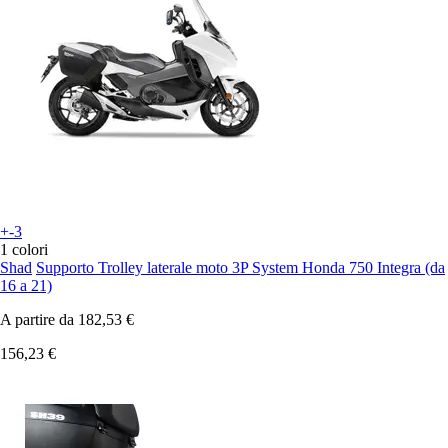
+-3
1 colori
Shad
Supporto Trolley laterale moto 3P System Honda 750 Integra (da
16 a 21)
A partire da
182,53 €
156,23 €