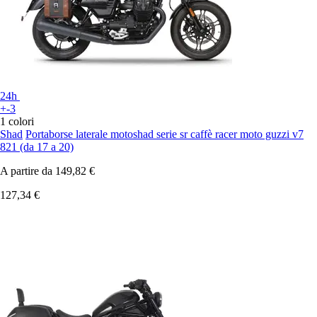
24h
+-3
1 colori
Shad
Portaborse laterale motoshad serie sr caffè racer moto guzzi v7
821 (da 17 a 20)
A partire da
149,82 €
127,34 €