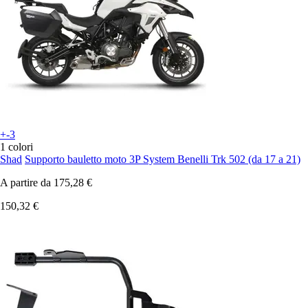
+-3
1 colori
Shad
Supporto bauletto moto 3P System Benelli Trk 502 (da 17 a 21)
A partire da
175,28 €
150,32 €