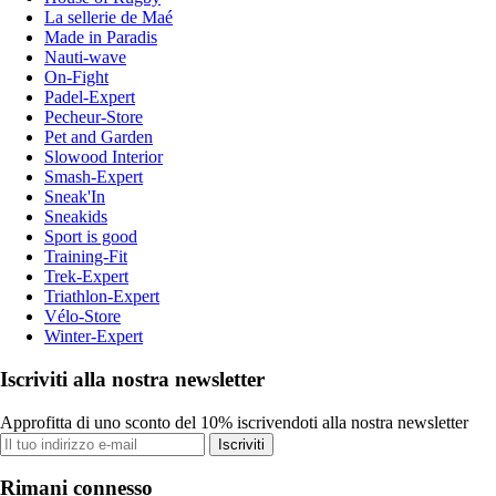
La sellerie de Maé
Made in Paradis
Nauti-wave
On-Fight
Padel-Expert
Pecheur-Store
Pet and Garden
Slowood Interior
Smash-Expert
Sneak'In
Sneakids
Sport is good
Training-Fit
Trek-Expert
Triathlon-Expert
Vélo-Store
Winter-Expert
Iscriviti alla nostra newsletter
Approfitta di uno sconto del 10% iscrivendoti alla nostra newsletter
Iscriviti
Rimani connesso