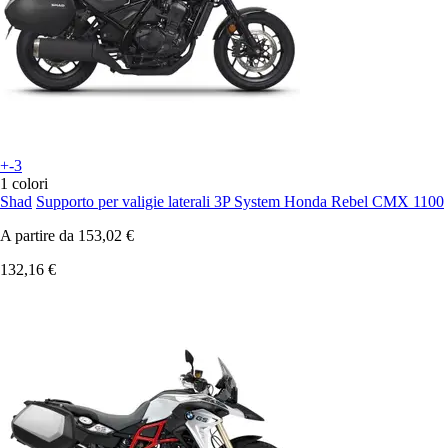
+-3
1 colori
Shad
Supporto per valigie laterali 3P System Honda Rebel CMX 1100
A partire da
153,02 €
132,16 €