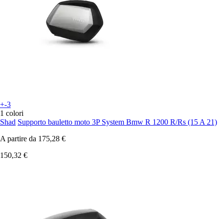
+-3
1 colori
Shad
Supporto bauletto moto 3P System Bmw R 1200 R/Rs (15 A 21)
A partire da
175,28 €
150,32 €