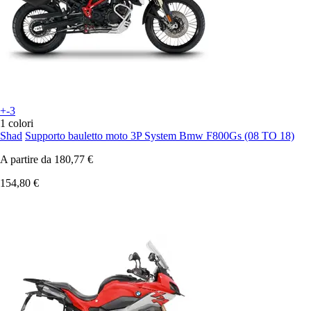
+-3
1 colori
Shad
Supporto bauletto moto 3P System Bmw F800Gs (08 TO 18)
A partire da
180,77 €
154,80 €