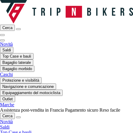
Cerca
Novità
Saldi
Top Case e bauli
Bagaglio laterale
Bagaglio morbido
Caschi
Protezione e visibilità
Navigazione e comunicazione
Equipaggiamento del motociclista
Outlet
Marche
Assistenza post-vendita in Francia
Pagamento sicuro
Reso facile
Cerca
Novità
Saldi
Top Case e bauli