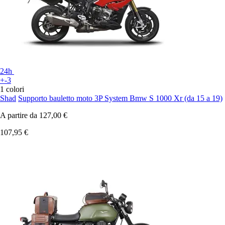
24h
+-3
1 colori
Shad
Supporto bauletto moto 3P System Bmw S 1000 Xr (da 15 a 19)
A partire da
127,00 €
107,95 €