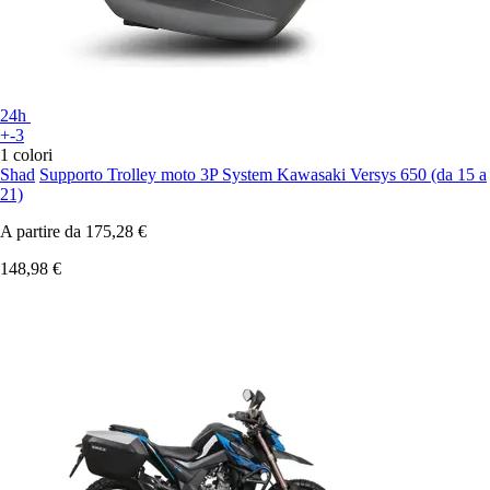
24h
+-3
1 colori
Shad
Supporto Trolley moto 3P System Kawasaki Versys 650 (da 15 a
21)
A partire da
175,28 €
148,98 €