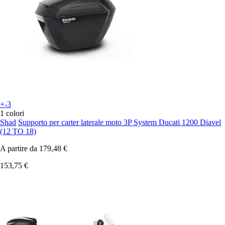
+-3
1 colori
Shad
Supporto per carter laterale moto 3P System Ducati 1200 Diavel
(12 TO 18)
A partire da
179,48 €
153,75 €