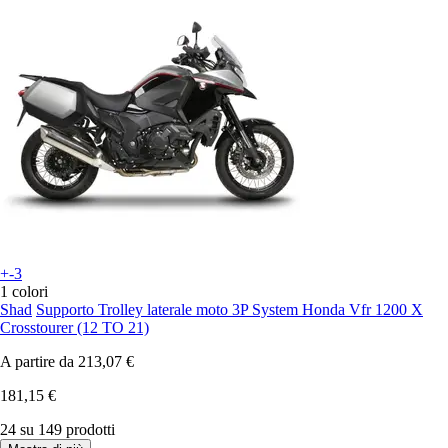
+-3
1 colori
Shad
Supporto Trolley laterale moto 3P System Honda Vfr 1200 X
Crosstourer (12 TO 21)
A partire da
213,07 €
181,15 €
24 su 149 prodotti