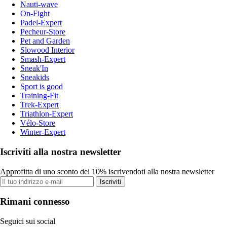
Nauti-wave
On-Fight
Padel-Expert
Pecheur-Store
Pet and Garden
Slowood Interior
Smash-Expert
Sneak'In
Sneakids
Sport is good
Training-Fit
Trek-Expert
Triathlon-Expert
Vélo-Store
Winter-Expert
Iscriviti alla nostra newsletter
Approfitta di uno sconto del 10% iscrivendoti alla nostra newsletter
Iscriviti
Rimani connesso
Seguici sui social