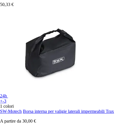
50,33 €
24h
+-3
1 colori
SW-Motech
Borsa interna per valigie laterali impermeabili Trax
A partire da
30,00 €