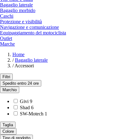
Bagaglio laterale
Bagaglio morbido
Caschi
Protezione e visibilità
Navigazione e comunicazione
Equipaggiamento del motociclista
Outlet
Marche
Home
/
Bagaglio laterale
/
Accessori
Filtri
Spedito entro 24 ore
Marchio
Givi
9
Shad
6
SW-Motech
1
Taglia
Colore
Tipo di prodotto