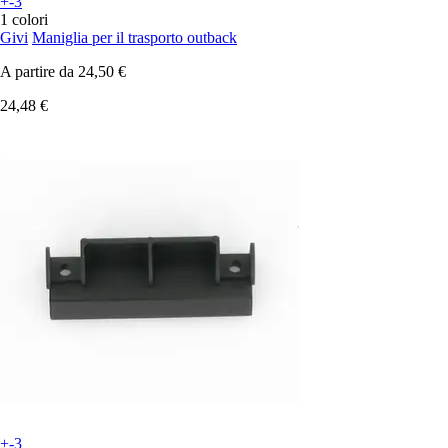
+-3
1 colori
Givi
Maniglia per il trasporto outback
A partire da
24,50 €
24,48 €
+-3