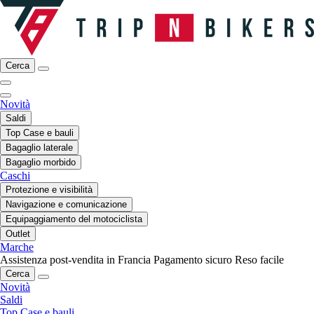
Cerca
Novità
Saldi
Top Case e bauli
Bagaglio laterale
Bagaglio morbido
Caschi
Protezione e visibilità
Navigazione e comunicazione
Equipaggiamento del motociclista
Outlet
Marche
Assistenza post-vendita in Francia
Pagamento sicuro
Reso facile
Cerca
Novità
Saldi
Top Case e bauli