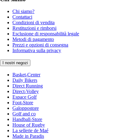
Chi siamo?
Contattaci
Condizioni di vendita
Restituzioni e rimborsi
Esclusione di responsabilità legale
Metodi di pagamento
Prezzi e opzioni di consegna
Informativa sulla privacy
I nostri negozi
Basket-Center
Daily Bikers
Direct Running
Direct-Volley
Espace Golf
Foot-Store
Galoppostore
Golf and co
Handball-Store
House of Rugby
La sellerie de Maé
Made in Paradis