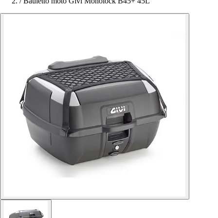
/
Bauletto moto Givi Monolock B45+ 45L