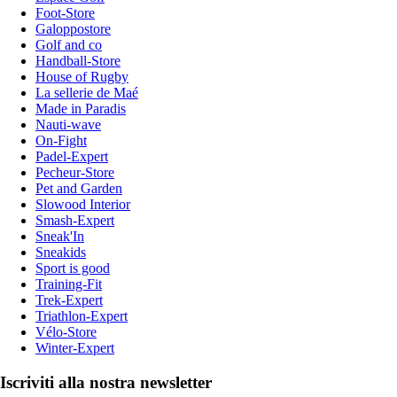
Foot-Store
Galoppostore
Golf and co
Handball-Store
House of Rugby
La sellerie de Maé
Made in Paradis
Nauti-wave
On-Fight
Padel-Expert
Pecheur-Store
Pet and Garden
Slowood Interior
Smash-Expert
Sneak'In
Sneakids
Sport is good
Training-Fit
Trek-Expert
Triathlon-Expert
Vélo-Store
Winter-Expert
Iscriviti alla nostra newsletter