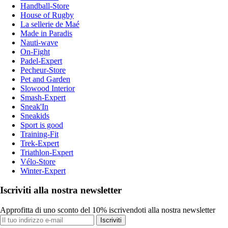
Handball-Store
House of Rugby
La sellerie de Maé
Made in Paradis
Nauti-wave
On-Fight
Padel-Expert
Pecheur-Store
Pet and Garden
Slowood Interior
Smash-Expert
Sneak'In
Sneakids
Sport is good
Training-Fit
Trek-Expert
Triathlon-Expert
Vélo-Store
Winter-Expert
Iscriviti alla nostra newsletter
Approfitta di uno sconto del 10% iscrivendoti alla nostra newsletter
Iscriviti