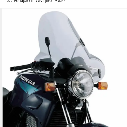
/
Portapacchi Givi plexi A650