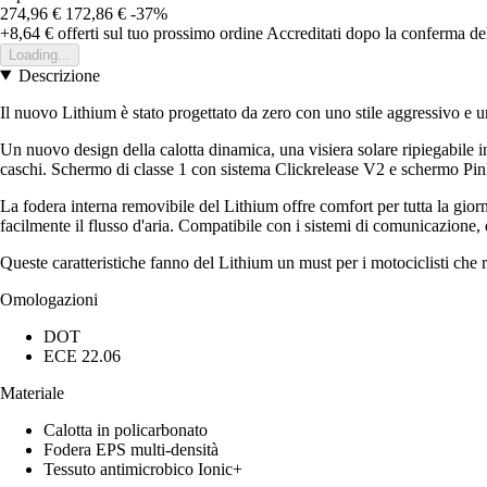
274,96 €
172,86 €
-37%
+8,64 €
offerti sul tuo prossimo ordine
Accreditati dopo la conferma de
Loading...
Descrizione
Il nuovo Lithium è stato progettato da zero con uno stile aggressivo e un
Un nuovo design della calotta dinamica, una visiera solare ripiegabile in
caschi. Schermo di classe 1 con sistema Clickrelease V2 e schermo Pinlock
La fodera interna removibile del Lithium offre comfort per tutta la giorna
facilmente il flusso d'aria. Compatibile con i sistemi di comunicazione,
Queste caratteristiche fanno del Lithium un must per i motociclisti che
Omologazioni
DOT
ECE 22.06
Materiale
Calotta in policarbonato
Fodera EPS multi-densità
Tessuto antimicrobico Ionic+