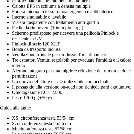
Rinforzi laterali a livello della mentoniera
Calotta EPS in schiuma a densità multipla
Fodera interna in tessuto ipoallergenico e antibatterico
Interno smontabile e lavabile
Visiera trasparente con trattamento anti-graffio
Facile da rimuovere (10mm più larga)
Schermo predisposto per ricevere una pellicola Pinlock e
resistente ai UV
Pinlock di serie 120 XLT
Borsa da trasporto inclusa
Ventilazione frontale per un flusso d'aria dinamico
Tre estrattori Venturi regolabili per evacuare l'umidità e il calore
interno
Alerone integrato per una migliore riduzione del rumore e delle
perturbazioni
Un nuovo deflettore nasale utilizzabile con occhiali
Il passaggio alla versione on-road non richiede parti aggiuntive.
Omologazione ECE 22.06
Peso: 1700 g (±50 g)
Guida alle taglie
XS: circonferenza testa 53/54 cm
S: circonferenza testa 55/56 cm
M: circonferenza testa 57/58 cm