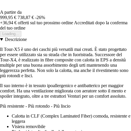
A partire da
999,95 €
738,87 €
-26%
+36,94 €
offerti sul tuo prossimo ordine
Accreditati dopo la conferma
del tuo ordine
Loading...
Descrizione
Il Tour-X5 è uno dei caschi più versatili mai creati. È stato progettato
per essere utilizzato sia su strada che in fuoristrada. Successore del
Tour-X4, è realizzato in fibre composite con calotta in EPS a densità
multiple per una buona assorbimento degli urti mantenendo una
leggerezza perfetta. Non solo la calotta, ma anche il rivestimento sono
più rotondi e lisci.
Il suo interno è in tessuto ipoallergenico e antibatterico per maggior
comfort. Ha una ventilazione migliorata con aeratore sotto il mento e
spoiler integrato, oltre a tre estrattori Venturi per un comfort assoluto.
Più resistente - Più rotondo - Più liscio
Calotta in CLF (Complex Laminated Fiber) comoda, resistente e
leggera
Visiera removibile