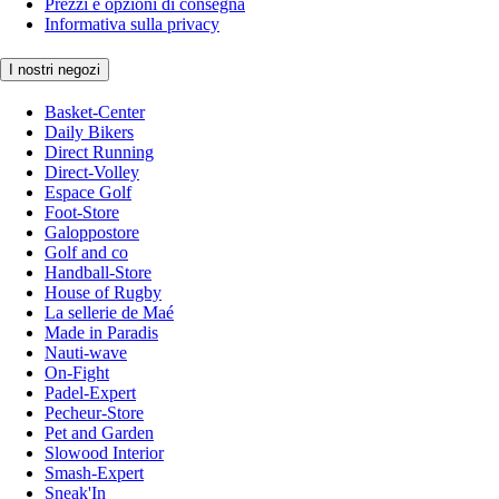
Prezzi e opzioni di consegna
Informativa sulla privacy
I nostri negozi
Basket-Center
Daily Bikers
Direct Running
Direct-Volley
Espace Golf
Foot-Store
Galoppostore
Golf and co
Handball-Store
House of Rugby
La sellerie de Maé
Made in Paradis
Nauti-wave
On-Fight
Padel-Expert
Pecheur-Store
Pet and Garden
Slowood Interior
Smash-Expert
Sneak'In