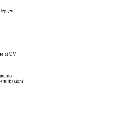
 leggera
nte ai UV
interno
perturbazioni