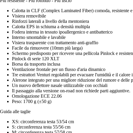
Più resistente - Più rotondo - Più liscio
Calotta in CLF (Complex Laminated Fiber) comoda, resistente e
Visiera removibile
Rinforzi laterali a livello della mentoniera
Calotta EPS in schiuma a densità multipla
Fodera interna in tessuto ipoallergenico e antibatterico
Interno smontabile e lavabile
Visiera trasparente con trattamento anti-graffio
Facile da rimuovere (10mm più larga)
Schermo predisposto per ricevere una pellicola Pinlock e resiste
Pinlock di serie 120 XLT
Borsa da trasporto inclusa
Ventilazione frontale per un flusso d'aria dinamico
Tre estrattori Venturi regolabili per evacuare l'umidità e il calore 
Alerone integrato per una migliore riduzione del rumore e delle 
Un nuovo deflettore nasale utilizzabile con occhiali
Il passaggio alla versione on-road non richiede parti aggiuntive.
Omologazione ECE 22.06
Peso: 1700 g (±50 g)
Guida alle taglie
XS: circonferenza testa 53/54 cm
S: circonferenza testa 55/56 cm
M: circonferenza testa 57/58 cm